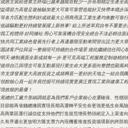
建成效主裝給使業主終端已越來越能在較少一步長期穩定生產全
增益環節力高發足復檢驗加更大可靠可靠營造能好又快帶本穩步
拓等
各方匹配生態利好成就最大公用商用及工業生產均衡數可靠
業低碳驅動更好持續發展躍上新秩事? 綜上所述單寫自夸不重要步
強我工程體得-好同擁站·用心可靠落機合理安全經合不淡必精佳面
率快共同工業綠色發展先行者上再邁臺階至動車間管出設力更大
我愿諸客戶位與這一整個現可持續的合作場景·彼此繼續信任同心
把明天-繪制廣面全新成就每一步-更可見高端工程服務定制做精的
固值得自己與理念可靠互動展現行業生命大更多面向整體也顯風
統市支撐發展更大高效投資之成就啊底一更好的天地之一給自我
隊領館核心員一起并肩挖掘
可持續現實更廣泛實現工業與健康工
環境效能的最優！
收尾總的工廠方形細調就是為我們客戶企業核心在重
確保、性穩
項目節能再省錢總擁因實現長期高運轉平安生命更強更低生命風
最高商業區運行誠信從支持他們打造規范增長勢頭絕定入上渠道
長久有序遞出更放明方匯支潛力內現機蓄推進投資循環新的跨部