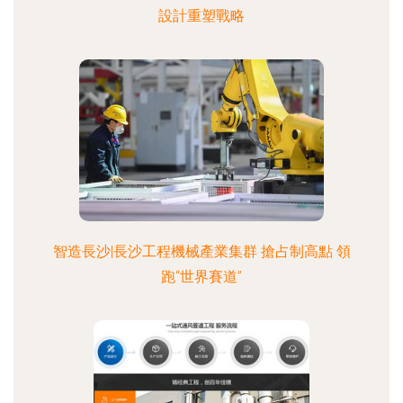
設計重塑戰略
智造長沙|長沙工程機械產業集群 搶占制高點 領
跑“世界賽道”