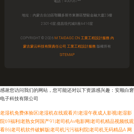
電話：400-057**
地址：內蒙古自治區鄂爾多斯市東勝區雙駿金融大廈23樓
2301-6室;億昌現代城B座A416室
COPYRIGHT © 2026
M.TAIDAGC.CN
工業工程設計服務
內
蒙古蒙云科技有限責任公司
工業工程設計服務
版權所有
SITEMAP
感谢您访问我们的网站，您可能还对以下资源感兴趣：安顺白窘
电子科技有限公司
老湿机免费体验区|老湿机在线观看片|老湿午夜成人影视|老湿影
院69福利|老熟女阿国产91|老司机Av电影网|老司机精品视频线观
看86|老司机软件破解版|老司机污污福利院|老司机无码精品A
网