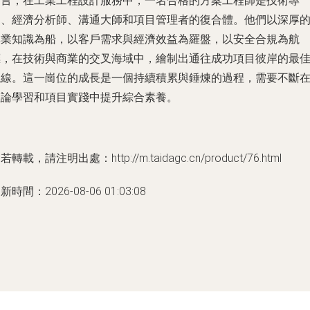
而言
，在工業工程設計服務中，一名合格的方案工程師是技術專
家、經濟分析師、溝通大師和項目管理者的復合體。他們以深厚
專業知識為船，以客戶需求與經濟效益為羅盤，以安全合規為航
標，在技術與商業的交叉海域中，繪制出通往成功項目彼岸的最
航線。這一崗位的成長是一個持續積累與錘煉的過程，需要不斷
理論學習和項目實踐中提升綜合素養。
若轉載，請注明出處：http://m.taidagc.cn/product/76.html
新時間：2026-08-06 01:03:08