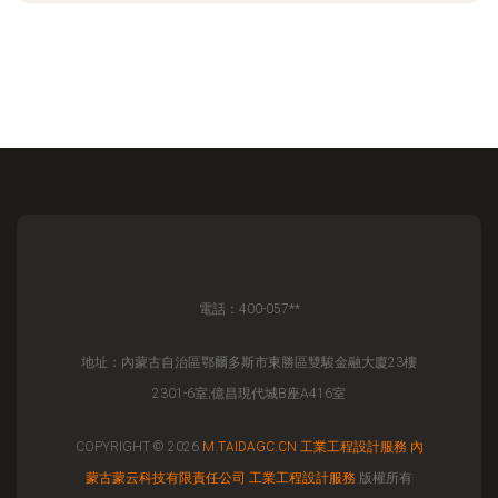
電話：400-057**
地址：內蒙古自治區鄂爾多斯市東勝區雙駿金融大廈23樓
2301-6室;億昌現代城B座A416室
COPYRIGHT © 2026
M.TAIDAGC.CN
工業工程設計服務
內
蒙古蒙云科技有限責任公司
工業工程設計服務
版權所有