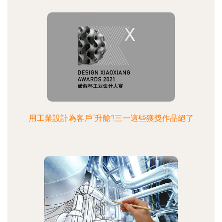
用工業設計為客戶“升艙”!三一這些獲獎作品絕了