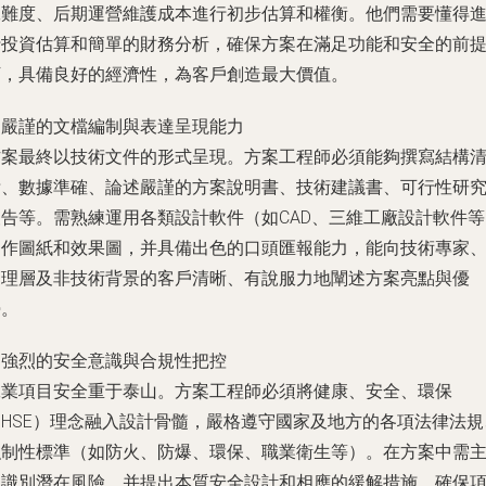
工難度、后期運營維護成本進行初步估算和權衡。他們需要懂得
行投資估算和簡單的財務分析，確保方案在滿足功能和安全的前
下，具備良好的經濟性，為客戶創造最大價值。
. 嚴謹的文檔編制與表達呈現能力
方案最終以技術文件的形式呈現。方案工程師必須能夠撰寫結構
晰、數據準確、論述嚴謹的方案說明書、技術建議書、可行性研
報告等。需熟練運用各類設計軟件（如CAD、三維工廠設計軟件等
制作圖紙和效果圖，并具備出色的口頭匯報能力，能向技術專家
管理層及非技術背景的客戶清晰、有說服力地闡述方案亮點與優
勢。
. 強烈的安全意識與合規性把控
工業項目安全重于泰山。方案工程師必須將健康、安全、環保
（HSE）理念融入設計骨髓，嚴格遵守國家及地方的各項法律法規
強制性標準（如防火、防爆、環保、職業衛生等）。在方案中需
動識別潛在風險，并提出本質安全設計和相應的緩解措施，確保