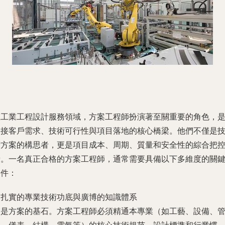
在工業工程設計服務領域，方案工程師扮演著至關重要的角色，
連接客戶需求、技術可行性與項目落地的核心橋梁。他們不僅是
術方案的構思者，更是項目成本、周期、質量和安全性的綜合把
者。一名真正合格的方案工程師，通常需要具備以下多維度的關
條件：
. 扎實的專業技術功底與廣博的知識體系
這是方案的基石。方案工程師必須精通本專業（如工藝、設備、