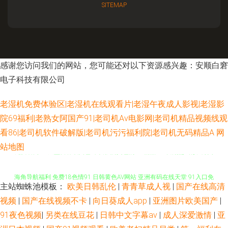
SITEMAP
感谢您访问我们的网站，您可能还对以下资源感兴趣：安顺白窘
电子科技有限公司
老湿机免费体验区|老湿机在线观看片|老湿午夜成人影视|老湿影
院69福利|老熟女阿国产91|老司机Av电影网|老司机精品视频线观
看86|老司机软件破解版|老司机污污福利院|老司机无码精品A
网
站地图
免费看网91 天堂日韩欧美色 午夜影院黄色的 91精品91 丰满熟妇乱子另类
海角导航福利 免费18色情91 日韩黄色AV网站 亚洲有码在线天堂 91入口免
主站蜘蛛池模板：
欧美日韩乱伦
|
青青草成人视
|
国产在线高清
费 精品主播网红主播 香蕉视频污版 啊v在线 欧美桃色网 午夜影院污av 91蜜
视频
|
国产在线视频不卡
|
向日葵成人app
|
亚洲图片欧美国产
|
91夜色视频
|
另类在线豆花
|
日韩中文字幕av
|
成人深爱激情
|
亚
桃精品入口 国产三级素人 欧美AⅤ综合观看 日本色天堂 韩国美女青草 91自