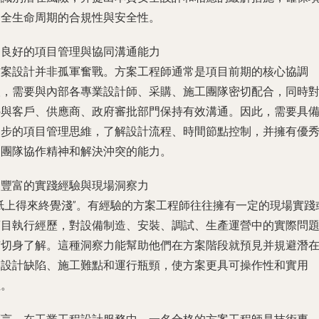
目全生命周期的合規性與安全性。
. 良好的項目管理與協同溝通能力
方案設計并非孤軍奮戰。方案工程師通常是項目前期的核心協調
人，需要與內部各專業設計師、采購、施工團隊密切配合，同時
外與客戶、供應商、政府審批部門保持有效溝通。因此，需要具
初步的項目管理思維，了解設計流程、時間節點控制，并擁有優
的團隊協作精神和解決沖突的能力。
. 豐富的實踐經驗與現場洞察力
“紙上得來終覺淺”。有經驗的方案工程師往往擁有一定的現場實踐
項目執行經歷，對設備制造、安裝、調試、生產運營中的實際問
有切身了解。這種洞察力能幫助他們在方案階段就預見并規避潛
的設計缺陷、施工難點和運行瓶頸，使方案更具可操作性和實用
性。