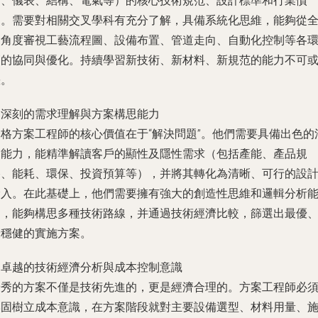
道、儀表、結構、電氣等）的核心技術規范、設計標準和行業慣
例。需要對相關交叉學科有充分了解，具備系統化思維，能夠從
局角度審視工藝流程圖、設備布置、管道走向、自動化控制等各
節的協同與優化。持續學習新技術、新材料、新規范的能力不可
缺。
. 深刻的需求理解與方案構思能力
合格方案工程師的核心價值在于“解決問題”。他們需要具備出色的
通能力，能精準解讀客戶的顯性及隱性需求（包括產能、產品規
格、能耗、環保、投資預算等），并將其轉化為清晰、可行的設
輸入。在此基礎上，他們需要擁有強大的創造性思維和邏輯分析
力，能夠構思多種技術路線，并通過技術經濟比較，篩選出最優
最穩健的實施方案。
. 卓越的技術經濟分析與成本控制意識
優秀的方案不僅是技術先進的，更是經濟合理的。方案工程師必
牢固樹立成本意識，在方案階段就對主要設備選型、材料用量、